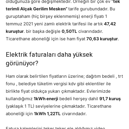
olduğunuza göre değişmektedir. Örneğin bir çok ev “
tek
terimli Alçak Gerilim Mesken”
tarife gurubundadır. Bu
guruptaham (hiç birşey eklenmemiş) enerji fiyatı 1
temmuz 2021 yeni zamlı elektrik tarifesi ile artık
47,42
kuruştur
. bir başka değişle
0,50TL
civarındadır.
Ticarethane aboneliği için ise ham fiyat
70,63 kuruştur
.
Elektrik faturaları daha yüksek
görünüyor?
Ham olarak belirtilen fiyatların üzerine; dağıtım bedeli , trt
fonu , belediye tüketim vergisi kdv gibi eklentiler ile
birlikte fiyat oldukça yukarı çıkmaktadır. Evlerimizde
kullandığımız
1kWh enerji
bedeli herşey dahil
91,7 kuruş
(yaklaşık 1 TL) seviyelerine çıkmaktadır. Ticarethane
aboneliği için
1kWh
1,22TL
civarındadır.
Fatura kalemlerini teker teker ele aldığımız video