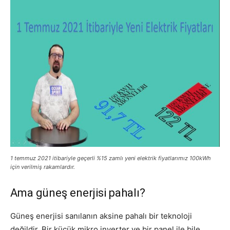
1 temmuz 2021 itibariyle geçerli %15 zamlı yeni elektrik fiyatlarımız 100kWh
için verilmiş rakamlardır.
Ama güneş enerjisi pahalı?
Güneş enerjisi sanılanın aksine pahalı bir teknoloji
değildir. Bir küçük mikro inverter ve bir panel ile bile